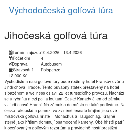
Východočeská golfová tůra
Jihočeská golfová túra
Termín zájezdu
10.4.2026
-
13.4.2026
Počet dní
4
Doprava
Autobusem
Stravování
Polopenze
12 900 Kč
Východištěm naší golfové túry bude rodinný hotel Frankův dvůr u
Jindřichova Hradce. Tento půvabný statek přestavěný na hotel
s bazénem a wellness oslavil 22 let turistického provozu. Nachází
se u rybníka mezi poli a loukami České Kanady 3 km od zámku
v Jindřichově Hradci. Na zámek a do města se také podíváme. Na
česko-rakouském pomezí ve zvlněné lesnaté krajině jsou dvě
mistrovská golfová hřiště – Monachus a Haugschlag. Krajině
stejně jako hřištím dominují osamocené kameny. Obě hřiště patří
k oceňovaným golfovým rezortům a pravidelně hostí prestižní