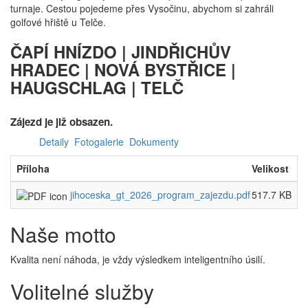
turnaje. Cestou pojedeme přes Vysočinu, abychom si zahráli
golfové hřiště u Telče.
ČAPÍ HNÍZDO | JINDŘICHŮV
HRADEC | NOVÁ BYSTŘICE |
HAUGSCHLAG | TELČ
Zájezd je již obsazen.
Detaily
Fotogalerie
Dokumenty
Příloha
Velikost
jihoceska_gt_2026_program_zajezdu.pdf
517.7 KB
Naše motto
Kvalita není náhoda, je vždy výsledkem inteligentního úsilí.
Volitelné služby