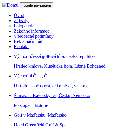
Přejít k hlavnímu obsahu
Toggle navigation
Úvod
Zájezdy
Fotogalerie
Zákonné informace
Všeobecné podmínky
Reklamační řád
Kontakt
Východočeská golfová tůra, Česká republika
Hradec králové, Kunětická hora, Lázně Bohdaneč
Východní Čína, Čína
Historie, současnost,velkoměsta, venkov
Šumava a Bavorský les, Česko, Německo
Po stopách historie
Golf v Maďarsku, Maďarsko
Hotel Greenfield Golf & Spa