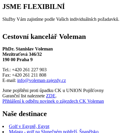
JSME FLEXIBILNÍ
Služby Vám zajistíme podle Vašich individuálních požadavků.
Cestovní kancelář Voleman
PhDr. Stanislav Voleman
Mezitraťová 346/32
190 00 Praha 9
Tel.: +420 261 227 903
Fax: +420 261 211 808
E-mail:
info@voleman-zajezdy.cz
Jsme pojištěni proti úpadku CK u UNION Pojišťovny
Garanční list naleznete
ZDE
.
Přihlášení k odběru novinek o zájezdech CK Voleman
Naše destinace
Golf v Egyptě, Egypt
Malaga - golf na Slunečném pobřeží, Španělsko