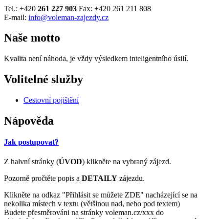
Tel.: +420
261 227 903
Fax: +420 261 211 808
E-mail:
info@voleman-zajezdy.cz
Naše motto
Kvalita není náhoda, je vždy výsledkem inteligentního úsilí.
Volitelné služby
Cestovní pojištění
Nápověda
Jak postupovat?
Z halvní stránky (
ÚVOD
) klikněte na vybraný zájezd.
Pozorně pročtěte popis a
DETAILY
zájezdu.
Klikněte na odkaz "Přihlásit se můžete ZDE" nacházející se na
nekolika místech v textu (většinou nad, nebo pod textem)
Budete přesměrováni na stránky voleman.cz/xxx do