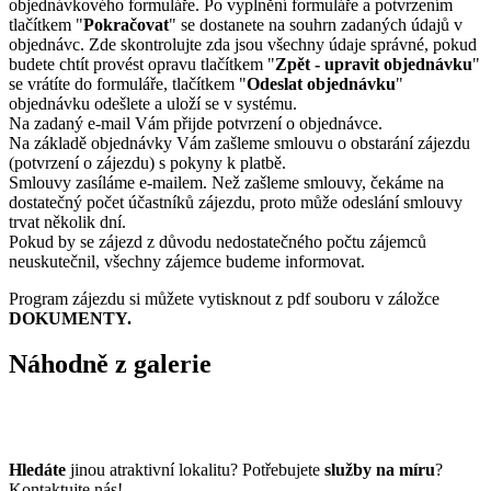
objednávkového formuláře. Po vyplnění formuláře a potvrzením
tlačítkem "
Pokračovat
" se dostanete na souhrn zadaných údajů v
objednávc. Zde skontrolujte zda jsou všechny údaje správné, pokud
budete chtít provést opravu tlačítkem "
Zpět - upravit objednávku
"
se vrátíte do formuláře, tlačítkem "
Odeslat objednávku
"
objednávku odešlete a uloží se v systému.
Na zadaný e-mail Vám přijde potvrzení o objednávce.
Na základě objednávky Vám zašleme smlouvu o obstarání zájezdu
(potvrzení o zájezdu) s pokyny k platbě.
Smlouvy zasíláme e-mailem. Než zašleme smlouvy, čekáme na
dostatečný počet účastníků zájezdu, proto může odeslání smlouvy
trvat několik dní.
Pokud by se zájezd z důvodu nedostatečného počtu zájemců
neuskutečnil, všechny zájemce budeme informovat.
Program zájezdu si můžete vytisknout z pdf souboru v záložce
DOKUMENTY.
Náhodně z galerie
Hledáte
jinou atraktivní lokalitu? Potřebujete
služby na míru
?
Kontaktujte nás!