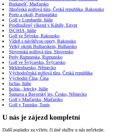
Budapešť, Maďarsko
Jihočeská golfová túra, Česká republika, Rakousko
Porto a okolí, Portugalsko
Golf v Lombardii, Itálie
Prodloužený víkend v Káhiře, Egypt
ISCHIA, Itálie
Golf ve Štýrsku, Rakousko
Vídeň s návštěvou opery, Rakousko
Velký okruh Bulharskem, Bulharsko
Slovenská golfová túra, Slovensko
Perly Rumunska, Rumunsko
Golf ve Švýcarsku, Švýcarsko
Meklenbursko, Německo
Východočeská golfová tůra, Česká republika
Východní Čína, Čína
Ischia, Itálie
Ischia - letecky, Itálie
Šumava a Bavorský les, Česko, Německo
Golf v Maďarsku, Maďarsko
Golf v Tunisku, Tunis
U nás je zájezd kompletní
Další poplatky za výlety, či jiné služby u nás nečekejte.